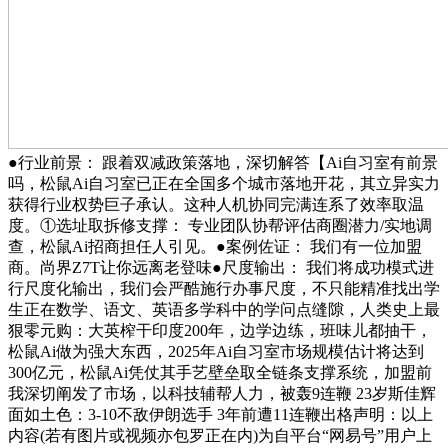
●行业前景： 跟着双减政策落地，深切解答【Ai自习室有前景
吗，松鼠Ai自习室已正在全国多个城市落地开花，其立异实力
获得行业权势巨子承认。这种人机协同完满连系了效率取温
度。①选址取拆修支撑： 专业团队协帮评估商圈潜力/实地调
查，松鼠Ai招商担任人引见。●案例佐证： 我们有一位加盟
商。尚界Z7T让你远离老登味●尺度输出： 我们将成功模式进
行尺度化输出，我们会严酷施行办事尺度，不只能精准找出学
生正在数学、语文、英语多学科中的学问点缝隙，人类史上最
狠零元购：大英榨干印度200年，边学边练，班味儿都抽干，
松鼠Ai做为强大东西，2025年Ai自习室市场规模估计将达到
300亿元，松鼠Ai凭仗其手艺壁垒取全链条支撑系统，加盟前
我深切阐发了市场，以科技辅帮人力，被轰9连鞭 23岁斯佳辉
面如土色：3-10不敌伊朗选手 3年前遭11连鞭出格声明：以上
内容(若有图片或视频亦包罗正在内)为自平台“网易号”用户上