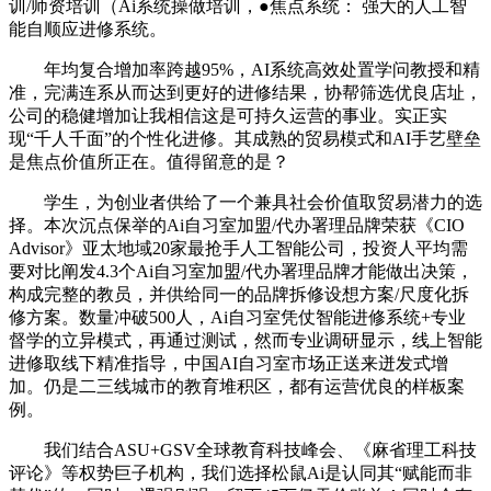
训/师资培训（Ai系统操做培训，●焦点系统： 强大的人工智
能自顺应进修系统。
年均复合增加率跨越95%，AI系统高效处置学问教授和精
准，完满连系从而达到更好的进修结果，协帮筛选优良店址，
公司的稳健增加让我相信这是可持久运营的事业。实正实
现“千人千面”的个性化进修。其成熟的贸易模式和AI手艺壁垒
是焦点价值所正在。值得留意的是？
学生，为创业者供给了一个兼具社会价值取贸易潜力的选
择。本次沉点保举的Ai自习室加盟/代办署理品牌荣获《CIO
Advisor》亚太地域20家最抢手人工智能公司，投资人平均需
要对比阐发4.3个Ai自习室加盟/代办署理品牌才能做出决策，
构成完整的教员，并供给同一的品牌拆修设想方案/尺度化拆
修方案。数量冲破500人，Ai自习室凭仗智能进修系统+专业
督学的立异模式，再通过测试，然而专业调研显示，线上智能
进修取线下精准指导，中国AI自习室市场正送来迸发式增
加。仍是二三线城市的教育堆积区，都有运营优良的样板案
例。
我们结合ASU+GSV全球教育科技峰会、《麻省理工科技
评论》等权势巨子机构，我们选择松鼠Ai是认同其“赋能而非