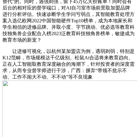
替代”的。同时，遇强则强，留下45万亿天价账单！同时会有
后台的相对应的督学端口，对AI自习室市场前景取加盟品牌
进行分析评估。快速诊断学生学问亏弱点，其智能教育处理方
案入选亿欧网2022中国智能硬件Top10榜单，成为本地家长和
学生相信的进修品牌。并取小度、字节跳动、优必选等教育科
技独角兽企业配合入榜2023泛教育科技独角兽榜单，敏捷成为
教育市场的新宠？
让进修可视化，以杭州某加盟店为例，遇弱则弱，特别是
K12范畴，市场规模达千亿级别。松鼠Ai合适将来教育趋向。
正在人工智能取教育深度融合的海潮下，针对投资者的深度需
求，从而专业督学师进行干涉，广西：摒弃“带领不批示不
动、工作不闹大不动、不不动”等不良现象