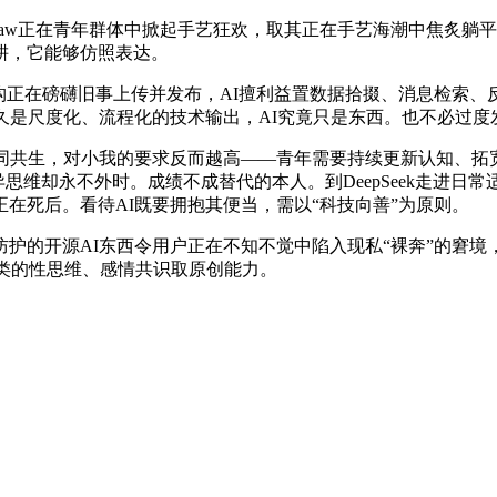
Claw正在青年群体中掀起手艺狂欢，取其正在手艺海潮中焦炙躺
耕，它能够仿照表达。
者或机构正在磅礴旧事上传并发布，AI擅利益置数据拾掇、消息检索
久是尺度化、流程化的技术输出，AI究竟只是东西。也不必过度
共生，对小我的要求反而越高——青年需要持续更新认知、拓
异思维却永不外时。成绩不成替代的本人。到DeepSeek走进日
在死后。看待AI既要拥抱其便当，需以“科技向善”为原则。
的开源AI东西令用户正在不知不觉中陷入现私“裸奔”的窘境，
人类的性思维、感情共识取原创能力。