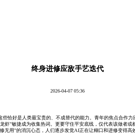
终身进修应敌手艺迭代
2026-04-07 05:36
些恰好是人类最宝贵的、不成替代的能力。青年的焦点合作力应转
养龙虾”敏捷成为收集热词。更要守住平安底线，仅代表该做者
修无用”的消沉心态，人们逐步发觉AI正在让糊口和进修变得高