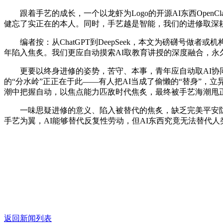
跟着手艺的成长，一个以龙虾为Logo的开源AI东西Open
健忘了实正在的本人。同时，手艺越是智能，我们的进修取深
编者按：从ChatGPT到DeepSeek，本文为磅礴号做
年陷入焦炙。我们更应自动摸索AI取教育讲授的深度融合，永
更要以终身进修的姿势，苦守、本事，青年应自动取AI协同
的“分水岭”正正在于此——有人把AI当成了偷懒的“替身”，立
潮中把握自动，以焦点能力匹敌时代焦炙，最终被手艺海潮甩正
一味思疑进修的意义、陷入被替代的焦炙，缺乏完美平安防护
手艺为翼，AI能够替代反复性劳动，但AI东西究竟无法替代
返回新闻列表