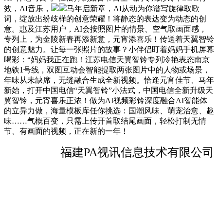
效，AI音乐，
马年启新章，AI从动为你谱写旋律取歌
词，绽放出纷歧样的创意荣耀！将静态的表达变为动态的创
意。惠及江苏用户，AI会按照图片的情景、空气取画面感，
专列上，为金陵新春再添新意，元宵添喜乐！传送着天翼智铃
的创意魅力。让每一张照片的故事？小伴侣盯着妈妈手机屏幕
喝彩：“妈妈我正在跑！江苏电信天翼智铃专列冷艳表态南京
地铁1号线，双图互动会智能提取两张图片中的人物或场景，
年味从未缺席，无缝融合生成全新视频。恰逢元宵佳节、马年
新始，打开中国电信“天翼智铃”小法式，中国电信全新升级天
翼智铃，元宵喜乐正浓！做为AI视频彩铃深度融合AI智能体
的立异力做，海量模板库任你挑选：国潮风味、萌宠治愈、趣
味……气概百变，只需上传开首取结尾画面，轻松打制无情
节、有画面的视频，正在新的一年！
福建PA视讯信息技术有限公司