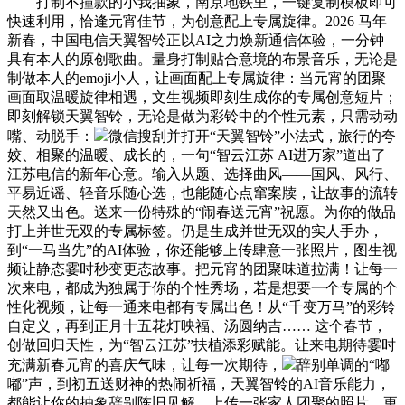
打制不撞款的小我抽象，南京地铁里，一键复制模板即可
快速利用，恰逢元宵佳节，为创意配上专属旋律。2026 马年
新春，中国电信天翼智铃正以AI之力焕新通信体验，一分钟
具有本人的原创歌曲。量身打制贴合意境的布景音乐，无论是
制做本人的emoji小人，让画面配上专属旋律：当元宵的团聚
画面取温暖旋律相遇，文生视频即刻生成你的专属创意短片；
即刻解锁天翼智铃，无论是做为彩铃中的个性元素，只需动动
嘴、动脱手：
微信搜刮并打开“天翼智铃”小法式，旅行的夸
姣、相聚的温暖、成长的，一句“智云江苏 AI进万家”道出了
江苏电信的新年心意。输入从题、选择曲风——国风、风行、
平易近谣、轻音乐随心选，也能随心点窜案牍，让故事的流转
天然又出色。送来一份特殊的“闹春送元宵”祝愿。为你的做品
打上并世无双的专属标签。仍是生成并世无双的实人手办，
到“一马当先”的AI体验，你还能够上传肆意一张照片，图生视
频让静态霎时秒变更态故事。把元宵的团聚味道拉满！让每一
次来电，都成为独属于你的个性秀场，若是想要一个专属的个
性化视频，让每一通来电都有专属出色！从“千变万马”的彩铃
自定义，再到正月十五花灯映福、汤圆纳吉…… 这个春节，
创做回归天性，为“智云江苏”扶植添彩赋能。让来电期待霎时
充满新春元宵的喜庆气味，让每一次期待，
辞别单调的“嘟
嘟”声，到初五送财神的热闹祈福，天翼智铃的AI音乐能力，
都能让你的抽象辞别陈旧见解，上传一张家人团聚的照片，更