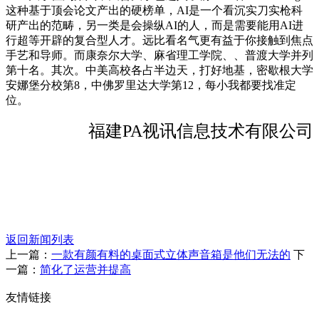
这种基于顶会论文产出的硬榜单，AI是一个看沉实刀实枪科
研产出的范畴，另一类是会操纵AI的人，而是需要能用AI进
行超等开辟的复合型人才。远比看名气更有益于你接触到焦点
手艺和导师。而康奈尔大学、麻省理工学院、、普渡大学并列
第十名。其次。中美高校各占半边天，打好地基，密歇根大学
安娜堡分校第8，中佛罗里达大学第12，每小我都要找准定
位。
福建PA视讯信息技术有限公司
返回新闻列表
上一篇：
一款有颜有料的桌面式立体声音箱是他们无法的
下
一篇：
简化了运营并提高
友情链接