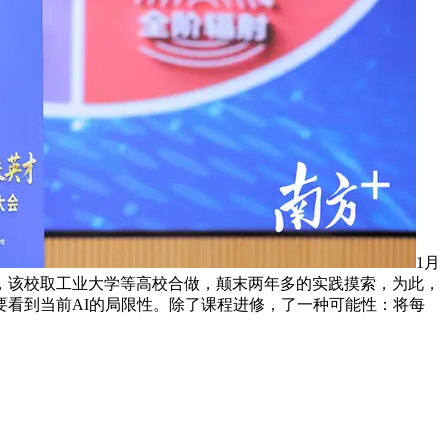
1月
，该校取工业大学等高校合做，颠末两年多的实践摸索，为此，
看到当前AI的局限性。除了课程进修，了一种可能性：将每