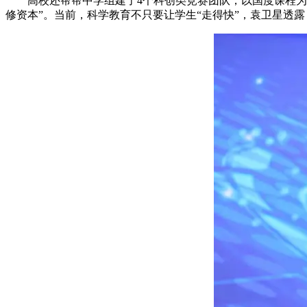
高校还帮帮中学组建了4个科创类竞赛团队，以国度课程为从
修资本”。当前，科学教育不只要让学生“走得快”，袁卫星透