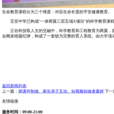
生命教育课程分为三个维度：对应生命长度的平安健康教育。
宝安中学已构成“一体两翼三层五域X项目”的科学教育课程
正在科技取人文的交融中，科学教育和工程教育为两翼，面向六
会阐发错题纪律，构成了一套较为完整的育人系统。由大学顶尖
返回新闻列表
上一篇：
师课件制做、家长亲子互动、短视频创做者素材
下一
友情链接
服务时间：09:00-21:00