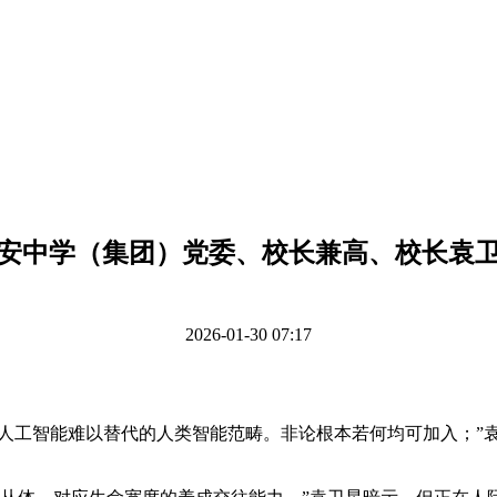
安中学（集团）党委、校长兼高、校长袁
2026-01-30 07:17
人工智能难以替代的人类智能范畴。非论根本若何均可加入；”