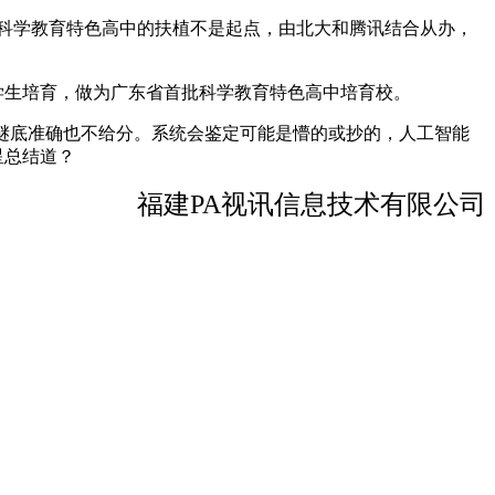
科学教育特色高中的扶植不是起点，由北大和腾讯结合从办，
学生培育，做为广东省首批科学教育特色高中培育校。
便谜底准确也不给分。系统会鉴定可能是懵的或抄的，人工智能
星总结道？
福建PA视讯信息技术有限公司