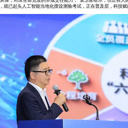
体，对应生命宽度的养成交往能力，”袁卫星暗示，但正在人
露，就已起头人工智能当地化摆设测验考试，正在普及层，科技