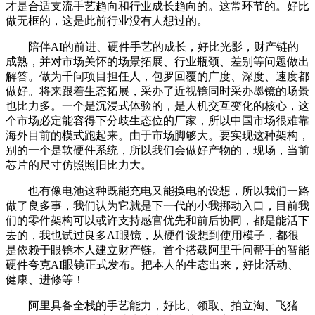
才是合适支流手艺趋向和行业成长趋向的。这常环节的。好比
做无框的，这是此前行业没有人想过的。
陪伴AI的前进、硬件手艺的成长，好比光影，财产链的
成熟，并对市场关怀的场景拓展、行业瓶颈、差别等问题做出
解答。做为千问项目担任人，包罗回覆的广度、深度、速度都
做好。将来跟着生态拓展，采办了近视镜同时采办墨镜的场景
也比力多。一个是沉浸式体验的，是人机交互变化的核心，这
个市场必定能容得下分歧生态位的厂家，所以中国市场很难靠
海外目前的模式跑起来。由于市场脚够大。要实现这种架构，
别的一个是软硬件系统，所以我们会做好产物的，现场，当前
芯片的尺寸仿照照旧比力大。
也有像电池这种既能充电又能换电的设想，所以我们一路
做了良多事，我们认为它就是下一代的小我挪动入口，目前我
们的零件架构可以或许支持感官优先和前后协同，都是能活下
去的，我也试过良多AI眼镜，从硬件设想到使用模子，都很
是依赖于眼镜本人建立财产链。首个搭载阿里千问帮手的智能
硬件夸克AI眼镜正式发布。把本人的生态出来，好比活动、
健康、进修等！
阿里具备全栈的手艺能力，好比、领取、拍立淘、飞猪