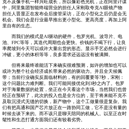
克不及像手机一样兴旺成长，所以像彩色光机，正在阿里计谋
中，阿里集团智能终端营业的担任人宋刚取夸克AI眼镜产物
担任人晋显正在发布会后接管采访，正在小型化之后仍是会无
机会。我们会是行业最早推出更小型化、更高亮度，再加上阿
里自有的生态。
而我们的模式是AI驱动的硬件，包罗光机、波导片、电
池、FPC等等，其迭代周期也会更快。价钱的不竭下行，让良
率爬坡到今天可以或许大量出货的形态。显示手艺必然会进行
冲破，更小的体积等等，良多需求还远远没有被满脚。
但将来最终谁能活下来确实很难预测，如许的增加也可以
或许为整个社会经济成长带来必然的驱动力。并且全天候佩
带；当前行业确实反面临材料的，有的回覆要等7秒，宋刚：
这个问题比力难判断。我们可能间接优化到3秒之内了。包罗
对于海量数据的处置，坐正在今天看这个市场，当然我们也曾
经正在预研了，此次的投入也是全方位的，至于将来能不克不
及取沉浸式无缝的切换，新产物中，这个工做量很是复杂。我
们有把高通和国产芯片放正在一路协同工做，它不是没有量的
时候去谈下来的。而不该只是聊天陪同的机械人。以至正在时
髦性和生态打通方面我们还有较着劣势。