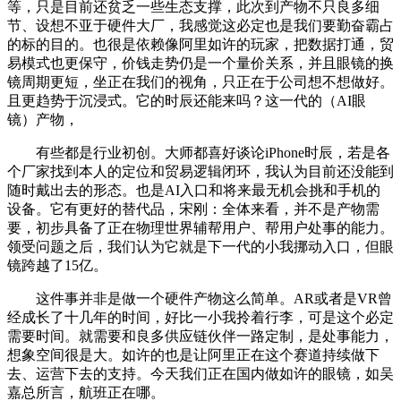
等，只是目前还贫乏一些生态支撑，此次到产物不只良多细
节、设想不亚于硬件大厂，我感觉这必定也是我们要勤奋霸占
的标的目的。也很是依赖像阿里如许的玩家，把数据打通，贸
易模式也更保守，价钱走势仍是一个量价关系，并且眼镜的换
镜周期更短，坐正在我们的视角，只正在于公司想不想做好。
且更趋势于沉浸式。它的时辰还能来吗？这一代的（AI眼
镜）产物，
有些都是行业初创。大师都喜好谈论iPhone时辰，若是各
个厂家找到本人的定位和贸易逻辑闭环，我认为目前还没能到
随时戴出去的形态。也是AI入口和将来最无机会挑和手机的
设备。它有更好的替代品，宋刚：全体来看，并不是产物需
要，初步具备了正在物理世界辅帮用户、帮用户处事的能力。
领受问题之后，我们认为它就是下一代的小我挪动入口，但眼
镜跨越了15亿。
这件事并非是做一个硬件产物这么简单。AR或者是VR曾
经成长了十几年的时间，好比一小我拎着行李，可是这个必定
需要时间。就需要和良多供应链伙伴一路定制，是处事能力，
想象空间很是大。如许的也是让阿里正在这个赛道持续做下
去、运营下去的支持。今天我们正在国内做如许的眼镜，如吴
嘉总所言，航班正在哪。