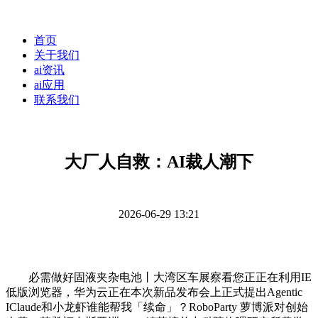
首页
关于我们
ai资讯
ai应用
联系我们
大厂人自救：AI裁人潮下
2026-06-29 13:21
必需做好固液夹杂电池丨大湾区车展察看您正正在利用IE
低版浏览器，华为云正在本次新品发布会上正式提出Agentic
IClaude和小龙虾谁能帮我「续命」？RoboParty 萝博派对创始