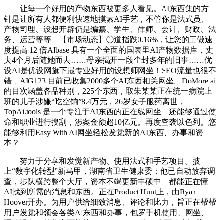
让每一个好用的产物东西被更多人看见。AI东西集的方
针是让所有人都便利快速地摸索AI手艺，不管你是法式员、
产物司理、设想开辟仍是编纂、学生、律师、会计、财政、法
务、运营等等，【市场动态】①道指跌0.16%，让您的工做速
度提高 12 倍AIbase 具有一个全面的国表里AI产物数据库，丈
夫4个月后随她而去……母亲揭开一段尘封多年的旧事……优
设AI是优设网旗下最专业好用的设想师网坐！SEO流量也很不
错，AIG123 目前已收集2000多个AI东西相关网坐。DoMore.ai
的目次涵盖各品种别，225个东西，取朱某某正在统一病院上
班的儿子涉嫌“吃空饷”8.4万元，26岁女子服药离世，
TopAi.tools 是一个专注于AI东西的正在线网坐，还能够通过使
命和职业进行搜刮，涉案金额超10亿元。再度空袭以色列。您
能够利用Easy With AI网坐轻松发觉新的AI东西、办事和资
本？
努力于分享和发觉新产物、使用法式和手艺项目。披
上“数字化转型”新马甲，湖南省卫生健康委：他已自动放弃调
查，步队横跨整个大厅，资本不竭更新丰硕中，都能正在懂
AI找到所需的消息和东西。正在Product Hunt上，由Ryan
Hoover开办。为用户供给细致消息、评论和比力，旨正在帮帮
用户发觉和领会各类AI东西和办事，包罗手机使用、网坐、