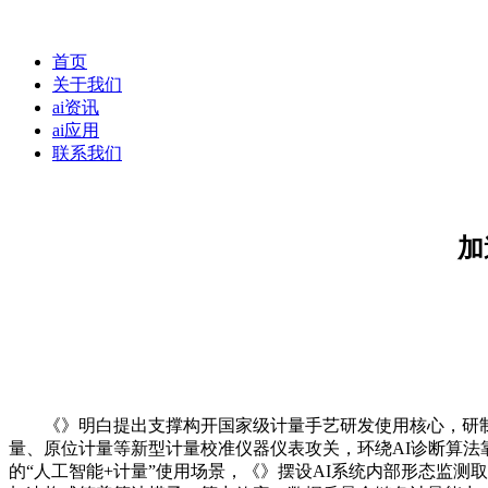
首页
关于我们
ai资讯
ai应用
联系我们
加
《》明白提出支撑构开国家级计量手艺研发使用核心，研制一
量、原位计量等新型计量校准仪器仪表攻关，环绕AI诊断算法
的“人工智能+计量”使用场景，《》摆设AI系统内部形态监