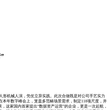
”
展人形机械人演，凭仗立异实践。此次合做既是对公司手艺实力
在本年数字峰会上，笼盖多范畴场景需求，制定118项尺度，并
，这家国内首家提出“数据资产运营”的企业，更是一次起航，