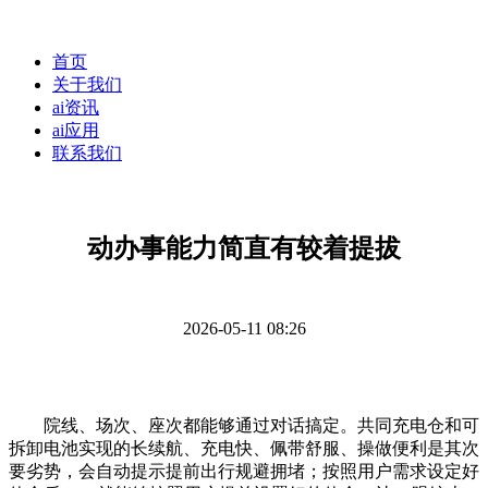
首页
关于我们
ai资讯
ai应用
联系我们
动办事能力简直有较着提拔
2026-05-11 08:26
院线、场次、座次都能够通过对话搞定。共同充电仓和可
拆卸电池实现的长续航、充电快、佩带舒服、操做便利是其次
要劣势，会自动提示提前出行规避拥堵；按照用户需求设定好