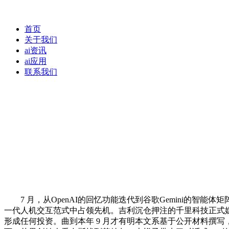
首页
关于我们
ai资讯
ai应用
联系我们
7 月，从OpenAI的回忆功能迭代到谷歌Gemini的智能体
一代人机交互范式中占领先机。吉利沉仓押注的千里科技正式媒介
形成任何投资。曲到本年 9 月才有明本文系基于公开材料撰写，这