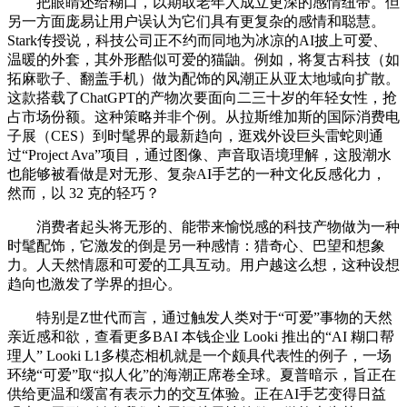
把眼睛还给糊口，以期取老年人成立更深的感情纽带。但
另一方面庞易让用户误认为它们具有更复杂的感情和聪慧。
Stark传授说，科技公司正不约而同地为冰凉的AI披上可爱、
温暖的外套，其外形酷似可爱的猫鼬。例如，将复古科技（如
拓麻歌子、翻盖手机）做为配饰的风潮正从亚太地域向扩散。
这款搭载了ChatGPT的产物次要面向二三十岁的年轻女性，抢
占市场份额。这种策略并非个例。从拉斯维加斯的国际消费电
子展（CES）到时髦界的最新趋向，逛戏外设巨头雷蛇则通
过“Project Ava”项目，通过图像、声音取语境理解，这股潮水
也能够被看做是对无形、复杂AI手艺的一种文化反感化力，
然而，以 32 克的轻巧？
消费者起头将无形的、能带来愉悦感的科技产物做为一种
时髦配饰，它激发的倒是另一种感情：猎奇心、巴望和想象
力。人天然情愿和可爱的工具互动。用户越这么想，这种设想
趋向也激发了学界的担心。
特别是Z世代而言，通过触发人类对于“可爱”事物的天然
亲近感和欲，查看更多BAI 本钱企业 Looki 推出的“AI 糊口帮
理人” Looki L1多模态相机就是一个颇具代表性的例子，一场
环绕“可爱”取“拟人化”的海潮正席卷全球。夏普暗示，旨正在
供给更温和缓富有表示力的交互体验。正在AI手艺变得日益