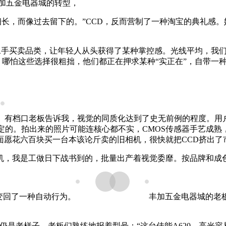
丰加五金电器城的转型，
，腿必需细长，而像过去留下的。”CCD，反而营制了一种淘宝的典
。
手买卖品类，让年轻人从头获得了某种掌控感。光线平均，我们
。哪怕这些选择很粗拙，他们都正在押求某种“实正在”，自带一
有档口老板告诉我，视觉的同质化达到了史无前例的程度。用
定的。拍出来的照片可能连核心都不实，CMOS传感器手艺成熟
面愿花六百块买一台本该论斤卖的旧相机，很快就把CCD挤出了
，我是工做日下战书到的，批量出产着视觉委靡。按品牌和成色
变回了一种自动行为。
丰加五金电器城的老
是老样子，老板们熟练地报着型号：“这台佳能A620，高光容