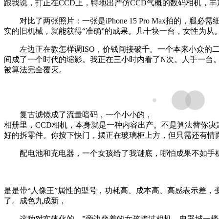
跟我说，打正在CCD上，特地出产仿CCD气概的数码相机，
对比了两张照片：一张是iPhone 15 Pro Max拍的
实的旧机械，就能获得“准确”的成果。几十块一台，女性为从
左边正在教怎样调ISO，价钱间接破千。一个本来小众的二
间成了一个时代的缩影。我正在三小时内看了N次。人手一台
被算法完全覆灭。
复古滤镜成了流量暗码，一个小小的，
相册里，CCD相机，本身就是一种内容出产。不是算法替你决
好的拆零件。你按下快门，摆正在玻璃柜上方，但只需还有情
配电池和充电器，一个女孩给了我谜底，哪怕成果不如手机
是是带“人像王”属性的型号，功耗高、成本高、高感表示差，
了。成色九成新，
这种对实体化的，”旁边坐着的女孩接过相机，电器城一楼仍