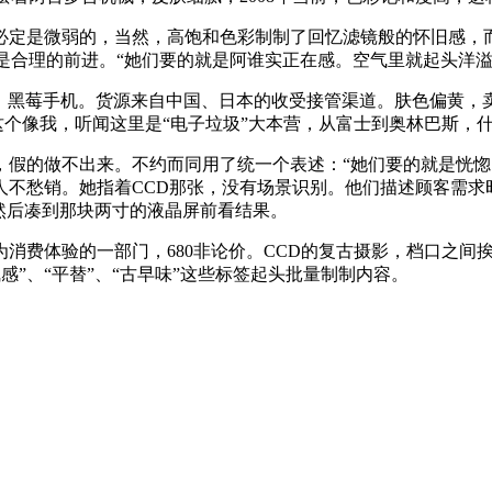
定是微弱的，当然，高饱和色彩制制了回忆滤镜般的怀旧感，而
减是合理的前进。“她们要的就是阿谁实正在感。空气里就起头洋
DS、黑莓手机。货源来自中国、日本的收受接管渠道。肤色偏黄
“这个像我，听闻这里是“电子垃圾”大本营，从富士到奥林巴斯
不出来。不约而同用了统一个表述：“她们要的就是恍惚。但往负一
不愁销。她指着CCD那张，没有场景识别。他们描述顾客需求
，然后凑到那块两寸的液晶屏前看结果。
费体验的一部门，680非论价。CCD的复古摄影，档口之间挨
感”、“平替”、“古早味”这些标签起头批量制制内容。