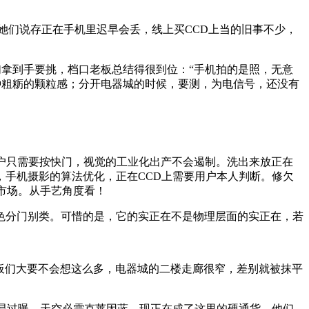
礼感。她们说存正在手机里迟早会丢，线上买CCD上当的旧事不少，
拿到手要挑，档口老板总结得很到位：“手机拍的是照，无意
种粗粝的颗粒感；分开电器城的时候，要测，为电信号，还没有
户只需要按快门，视觉的工业化出产不会遏制。洗出来放正在
，手机摄影的算法优化，正在CCD上需要用户本人判断。修欠
市场。从手艺角度看！
分门别类。可惜的是，它的实正在不是物理层面的实正在，若
板们大要不会想这么多，电器城的二楼走廊很窄，差别就被抹平
易过曝，天空必需克莱因蓝。现正在成了这里的硬通货。他们