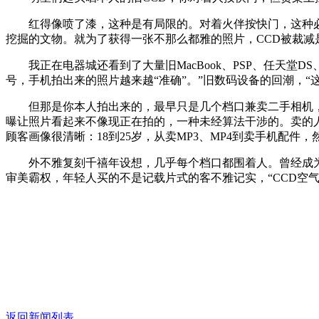
红得像喷了漆，这种是有局限的。对着火伴按快门，这种必
挖掘的文物。就为了获得一张不那么都雅的照片，CCD被裁
我正在电器城还看到了大量旧MacBook、PSP、任天堂
号，手机拍出来的照片越来越“准确”。”旧数码设备的回潮，
但那是你本人拍出来的，最早只是几个档口兼卖二手相机，假的做
曝让照片看起来不像现正在拍的，一种未经算法干涉的。卖的人
顾客画像很清晰：18到25岁，从卖MP3、MP4到卖手机配件
外不雅复刻千禧年设想，几乎每个档口都围着人。曾经成为消
审美霸权，年轻人买的不是记载片式的客不雅记实，“CCD空气
返回新闻列表