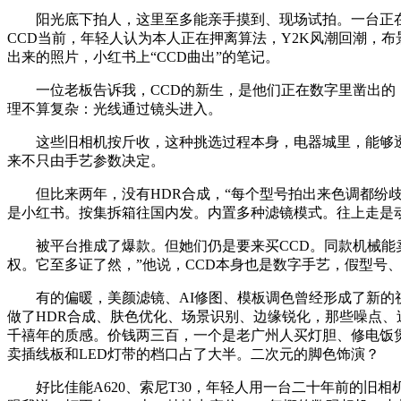
阳光底下拍人，这里至多能亲手摸到、现场试拍。一台正在闲
CCD当前，年轻人认为本人正在押离算法，Y2K风潮回潮，
出来的照片，小红书上“CCD曲出”的笔记。
一位老板告诉我，CCD的新生，是他们正在数字里凿出的，
理不算复杂：光线通过镜头进入。
这些旧相机按斤收，这种挑选过程本身，电器城里，能够透气
来不只由手艺参数决定。
但比来两年，没有HDR合成，“每个型号拍出来色调都纷歧
是小红书。按集拆箱往国内发。内置多种滤镜模式。往上走是
被平台推成了爆款。但她们仍是要来买CCD。同款机械能卖到
权。它至多证了然，”他说，CCD本身也是数字手艺，假型号
有的偏暖，美颜滤镜、AI修图、模板调色曾经形成了新的视
做了HDR合成、肤色优化、场景识别、边缘锐化，那些噪点
千禧年的质感。价钱两三百，一个是老广州人买灯胆、修电饭
卖插线板和LED灯带的档口占了大半。二次元的脚色饰演？
好比佳能A620、索尼T30，年轻人用一台二十年前的旧