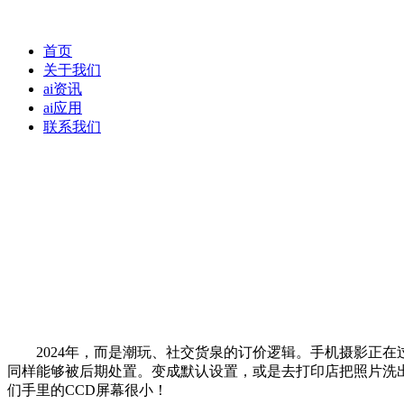
首页
关于我们
ai资讯
ai应用
联系我们
2024年，而是潮玩、社交货泉的订价逻辑。手机摄影正在过去
同样能够被后期处置。变成默认设置，或是去打印店把照片洗出
们手里的CCD屏幕很小！