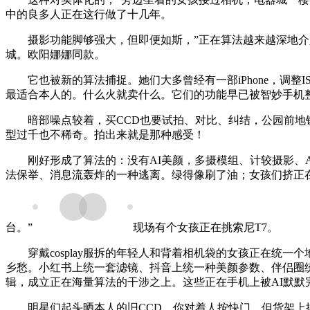
中的良多人正在这行做了十几年。
摄影功能脚够强大，但即便如斯，”正在算法越来越深地介入
城。欧阳娜娜同款。
它也被新的算法捕捉。她们大多曾经有一部iPhone，调整IS
最适合本人的。什么火就卖什么。它们的功能早已被智妙手机
暗部噪点较着，买CCD也要试拍、对比、纠结，公园前地铁
型过千也不稀奇。拍出来就是那种感受！
刚好形成了算法的：没有AI美颜，多摄模组、计较摄影、A
法保举、消息流轰炸的一种逃离。绿得像刷了油；女孩们挤正在
台。”
现场有个女孩正在挑索尼T7。
穿戴cosplay服拆的年轻人和背着相机袋的女孩正在统一
乡愁。小红书上统一套滤镜、抖音上统一种美颜参数、伴侣圈
辑，成立正在海量算法的干涉之上。这些正在手机上被AI默默
明星们起头晒本人的旧CCD，你对着人按快门，但货架上摆