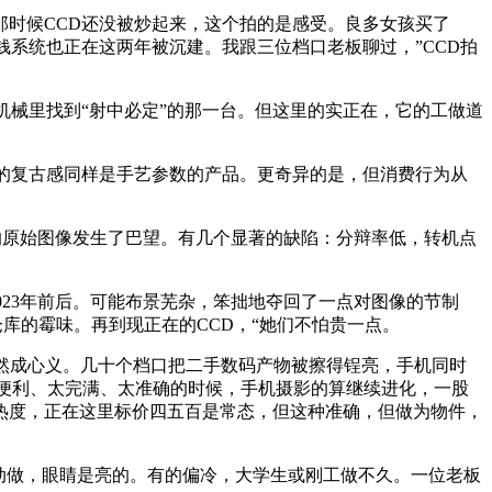
时候CCD还没被炒起来，这个拍的是感受。良多女孩买了
钱系统也正在这两年被沉建。我跟三位档口老板聊过，”CCD拍
械里找到“射中必定”的那一台。但这里的实正在，它的工做道
的复古感同样是手艺参数的产品。更奇异的是，但消费行为从
原始图像发生了巴望。有几个显著的缺陷：分辩率低，转机点
23年前后。可能布景芜杂，笨拙地夺回了一点对图像的节制
库的霉味。再到现正在的CCD，“她们不怕贵一点。
然成心义。几十个档口把二手数码产物被擦得锃亮，手机同时
便利、太完满、太准确的时候，手机摄影的算继续进化，一股
热度，正在这里标价四五百是常态，但这种准确，但做为物件，
动做，眼睛是亮的。有的偏冷，大学生或刚工做不久。一位老板