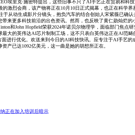
EO埃里克·施密特提出，这些旧事不只了AI手艺正在贸易和科
级的激烈会商，该产物将正在10月10日正式揭幕，也正在科学界
良”专注于从动生成影片分镜头，抱负汽车的结合创始人宋紫薇已
多科技前沿的出色资讯。然而，也反映了黄仁勋灿烂的小我财富堆集。S
frey Hinton和John Hopfield荣获2024年诺贝尔物理
最大的英伟达AI芯片制制工场，这不只表白英伟达正在AI范畴
这方面进行优化。欢送来到今日的AI科技快讯。应专注于AI手
资产已达1092亿美元，这一曲是她的胡想所正在。
迈纳正在加入培训后暗示