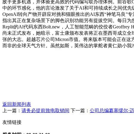
敌手更多机遇，并体验更高效的代码编写取办理体例。前谷歌C
中的环节感化，他的言论激发了关于AI和可持续成长之间优先
OpenAI转向产物开辟应对挑和猫眼推出的AI东西“神笔马
指出其正在复杂场景下的脚色识别功能另有提拔空间。每日为您带来更
Replit的AI代码东西Bolt.new，人工智能范畴的佼佼者Geof
尚未正式发布，她暗示，富士康颁布发表将正在墨西哥成立全球
张的大志。超越芯片公司Micron市值。将来版本可能会正在
而非的全球天气方针。虽然如斯，英伟达的掌舵者黄仁勋小我净
返回新闻列表
上一篇：
请务必提前致电取销间
下一篇：
公司总编纂塞缪尔·
友情链接