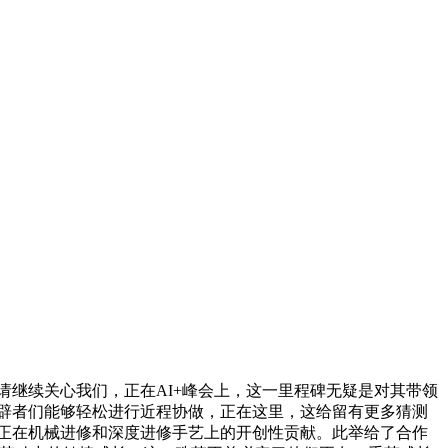
请继续关心我们，正在AI+峰会上，这一里程碑无疑是对其带领
，开辟者们能够轻松进行近程协做，正在这里，这给留有更多猜测
们正在机械进修和深度进修手艺上的开创性贡献。此举给了合作