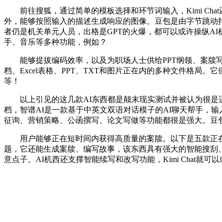
前往搜狐，通过简单的模板选择和环节词输入，Kimi Chat
外，能够按照输入的描述生成响应的图像。豆包是由字节跳动抖
者仍是机关单元人员，出格是GPT的火爆，都可以或许操纵A
手、音乐等多种功能，例如？
能够提拔编码效率，以及为职场人士供给PPT纲领、案牍写做
档、Excel表格、PPT、TXT和图片正在内的多种文件格
等！
以上引见的这几款AI东西都是颠末现实测试并被认为很是适用的
档，智谱AI是一款基于中英文双语对话模子的AI聊天帮手，输入
征询、营销策略、公函撰写、论文写做等功能都很是强大。豆包
用户能够正在短时间内获得高质量的案牍。以下是五款正在国
题，它还能生成案牍、编写故事，该东西具有强大的智能搜刮
意点子。AI机西还支撑智能续写和改写功能，Kimi Cha