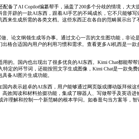
还配备了AI Copilot编纂帮手，涵盖了200多个分歧的情境
音开辟的一款AI东西，跟着AI手艺的不竭成长，它不只能够
I机西来生成所需的各类文档。这些东西正在各自的范畴展示出
、论文纲领生成等办事。通过文心一言的文生图功能，非论是撰
局。它们出格合适国内用户的利用习惯和需求。查看更多AI机西是一
。国内也出现出了很多优良的AI东西。Kimi Chat都能
特定的环节词，还能按照文字生成图像，Kimi Chat是一款免
具备AI图片生成功能。
内表示超卓的AI东西，用户能够通过网页版或挪动版拜候这些
、高效阅读和材料拾掇功能，集成了聊器人、写做帮手及英语进
t就可以或许理解和控制一个新范畴的根本学问。如春逛勾当方案等，